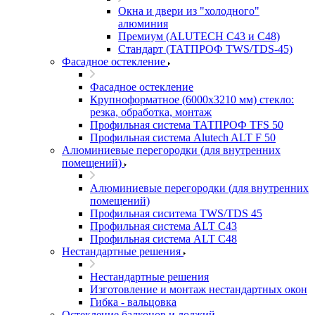
Окна и двери из "холодного"
алюминия
Премиум (ALUTECH C43 и C48)
Стандарт (ТАТПРОФ TWS/TDS-45)
Фасадное остекление
Фасадное остекление
Крупноформатное (6000x3210 мм) стекло:
резка, обработка, монтаж
Профильная система ТАТПРОФ TFS 50
Профильная система Alutech ALT F 50
Алюминиевые перегородки (для внутренних
помещений)
Алюминиевые перегородки (для внутренних
помещений)
Профильная сиситема TWS/TDS 45
Профильная система ALT C43
Профильная система ALT C48
Нестандартные решения
Нестандартные решения
Изготовление и монтаж нестандартных окон
Гибка - вальцовка
Остекление балконов и лоджий