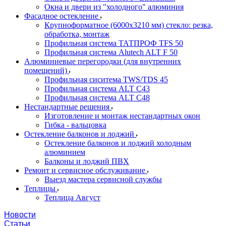
Окна и двери из "холодного" алюминия
Фасадное остекление
Крупноформатное (6000x3210 мм) стекло: резка,
обработка, монтаж
Профильная система ТАТПРОФ TFS 50
Профильная система Alutech ALT F 50
Алюминиевые перегородки (для внутренних
помещений)
Профильная сиситема TWS/TDS 45
Профильная система ALT C43
Профильная система ALT C48
Нестандартные решения
Изготовление и монтаж нестандартных окон
Гибка - вальцовка
Остекление балконов и лоджий
Остекление балконов и лоджий холодным
алюминием
Балконы и лоджий ПВХ
Ремонт и сервисное обслуживание
Выезд мастера сервисной службы
Теплицы
Теплица Август
Новости
Статьи