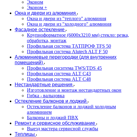
Эконом
Эконом +
Окна и двери из алюминия
Окна и двери из "теплого" алюминия
Окна и двери из "холодного" алюминия
Фасадное остекление
Крупноформатное (6000x3210 мм) стекло: резка,
обработка, монтаж
Профильная система ТАТПРОФ TFS 50
Профильная система Alutech ALT F 50
Алюминиевые перегородки (для внутренних
помещений)
Профильная сиситема TWS/TDS 45
Профильная система ALT C43
Профильная система ALT C48
Нестандартные решения
Изготовление и монтаж нестандартных окон
Гибка - вальцовка
Остекление балконов и лоджий
Остекление балконов и лоджий холодным
алюминием
Балконы и лоджий ПВХ
Ремонт и сервисное обслуживание
Выезд мастера сервисной службы
Теплицы