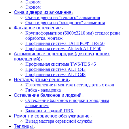
Эконом
Эконом +
Окна и двери из алюминия
Окна и двери из "теплого" алюминия
Окна и двери из "холодного" алюминия
Фасадное остекление
Крупноформатное (6000x3210 мм) стекло: резка,
обработка, монтаж
Профильная система ТАТПРОФ TFS 50
Профильная система Alutech ALT F 50
Алюминиевые перегородки (для внутренних
помещений)
Профильная сиситема TWS/TDS 45
Профильная система ALT C43
Профильная система ALT C48
Нестандартные решения
Изготовление и монтаж нестандартных окон
Гибка - вальцовка
Остекление балконов и лоджий
Остекление балконов и лоджий холодным
алюминием
Балконы и лоджий ПВХ
Ремонт и сервисное обслуживание
Выезд мастера сервисной службы
Теплицы