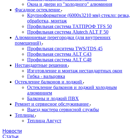
Окна и двери из "холодного" алюминия
Фасадное остекление
Крупноформатное (6000x3210 мм) стекло: резка,
обработка, монтаж
Профильная система ТАТПРОФ TFS 50
Профильная система Alutech ALT F 50
Алюминиевые перегородки (для внутренних
помещений)
Профильная сиситема TWS/TDS 45
Профильная система ALT C43
Профильная система ALT C48
Нестандартные решения
Изготовление и монтаж нестандартных окон
Гибка - вальцовка
Остекление балконов и лоджий
Остекление балконов и лоджий холодным
алюминием
Балконы и лоджий ПВХ
Ремонт и сервисное обслуживание
Выезд мастера сервисной службы
Теплицы
Теплица Август
Новости
Статьи