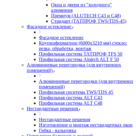
Окна и двери из "холодного"
алюминия
Премиум (ALUTECH C43 и C48)
Стандарт (ТАТПРОФ TWS/TDS-45)
Фасадное остекление
Фасадное остекление
Крупноформатное (6000x3210 мм) стекло:
резка, обработка, монтаж
Профильная система ТАТПРОФ TFS 50
Профильная система Alutech ALT F 50
Алюминиевые перегородки (для внутренних
помещений)
Алюминиевые перегородки (для внутренних
помещений)
Профильная сиситема TWS/TDS 45
Профильная система ALT C43
Профильная система ALT C48
Нестандартные решения
Нестандартные решения
Изготовление и монтаж нестандартных окон
Гибка - вальцовка
Остекление балконов и лоджий