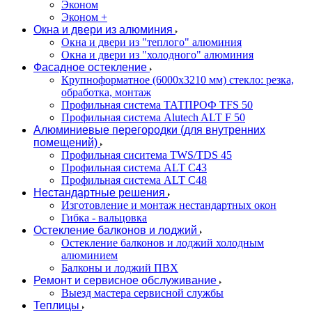
Эконом
Эконом +
Окна и двери из алюминия
Окна и двери из "теплого" алюминия
Окна и двери из "холодного" алюминия
Фасадное остекление
Крупноформатное (6000x3210 мм) стекло: резка,
обработка, монтаж
Профильная система ТАТПРОФ TFS 50
Профильная система Alutech ALT F 50
Алюминиевые перегородки (для внутренних
помещений)
Профильная сиситема TWS/TDS 45
Профильная система ALT C43
Профильная система ALT C48
Нестандартные решения
Изготовление и монтаж нестандартных окон
Гибка - вальцовка
Остекление балконов и лоджий
Остекление балконов и лоджий холодным
алюминием
Балконы и лоджий ПВХ
Ремонт и сервисное обслуживание
Выезд мастера сервисной службы
Теплицы