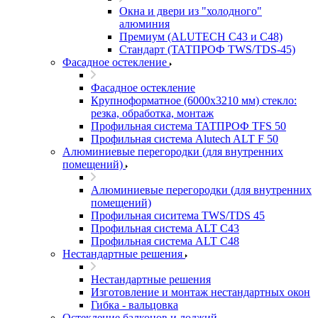
Окна и двери из "холодного"
алюминия
Премиум (ALUTECH C43 и C48)
Стандарт (ТАТПРОФ TWS/TDS-45)
Фасадное остекление
Фасадное остекление
Крупноформатное (6000x3210 мм) стекло:
резка, обработка, монтаж
Профильная система ТАТПРОФ TFS 50
Профильная система Alutech ALT F 50
Алюминиевые перегородки (для внутренних
помещений)
Алюминиевые перегородки (для внутренних
помещений)
Профильная сиситема TWS/TDS 45
Профильная система ALT C43
Профильная система ALT C48
Нестандартные решения
Нестандартные решения
Изготовление и монтаж нестандартных окон
Гибка - вальцовка
Остекление балконов и лоджий