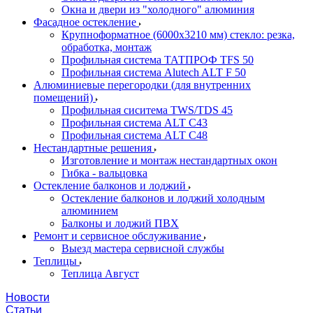
Окна и двери из "холодного" алюминия
Фасадное остекление
Крупноформатное (6000x3210 мм) стекло: резка,
обработка, монтаж
Профильная система ТАТПРОФ TFS 50
Профильная система Alutech ALT F 50
Алюминиевые перегородки (для внутренних
помещений)
Профильная сиситема TWS/TDS 45
Профильная система ALT C43
Профильная система ALT C48
Нестандартные решения
Изготовление и монтаж нестандартных окон
Гибка - вальцовка
Остекление балконов и лоджий
Остекление балконов и лоджий холодным
алюминием
Балконы и лоджий ПВХ
Ремонт и сервисное обслуживание
Выезд мастера сервисной службы
Теплицы
Теплица Август
Новости
Статьи