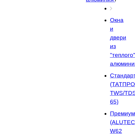
Окна
и
двери
из
"теплого
алюмини
Стандар
(ТАТПР
TWS/TDS
65)
Премиум
(ALUTE
W62