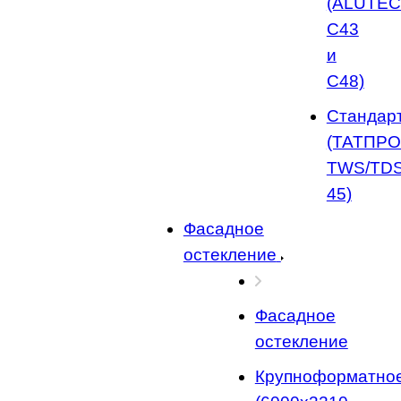
(ALUTE
C43
и
C48)
Стандар
(ТАТПР
TWS/TDS
45)
Фасадное
остекление
Фасадное
остекление
Крупноформатно