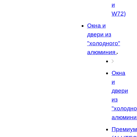
и
W72)
Окна и
двери из
"холодного"
алюминия
Окна
и
двери
из
"холодно
алюмини
Премиум