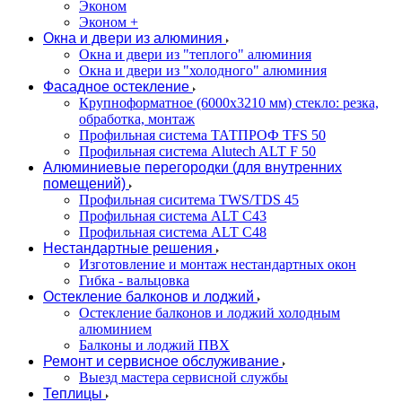
Эконом
Эконом +
Окна и двери из алюминия
Окна и двери из "теплого" алюминия
Окна и двери из "холодного" алюминия
Фасадное остекление
Крупноформатное (6000x3210 мм) стекло: резка,
обработка, монтаж
Профильная система ТАТПРОФ TFS 50
Профильная система Alutech ALT F 50
Алюминиевые перегородки (для внутренних
помещений)
Профильная сиситема TWS/TDS 45
Профильная система ALT C43
Профильная система ALT C48
Нестандартные решения
Изготовление и монтаж нестандартных окон
Гибка - вальцовка
Остекление балконов и лоджий
Остекление балконов и лоджий холодным
алюминием
Балконы и лоджий ПВХ
Ремонт и сервисное обслуживание
Выезд мастера сервисной службы
Теплицы