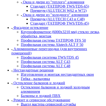
Окна и двери из "теплого" алюминия
Стандарт (ТАТПРОФ TWS/TDS-65)
Премиум (ALUTECH W62 и W72)
Окна и двери из "холодного" алюминия
Премиум (ALUTECH C43 и C48)
Стандарт (ТАТПРОФ TWS/TDS-45)
Фасадное остекление
Крупноформатное (6000x3210 мм) стекло: резка,
обработка, монтаж
Профильная система ТАТПРОФ TFS 50
Профильная система Alutech ALT F 50
Алюминиевые перегородки (для внутренних
помещений)
Профильная сиситема TWS/TDS 45
Профильная система ALT C43
Профильная система ALT C48
Нестандартные решения
Изготовление и монтаж нестандартных окон
Гибка - вальцовка
Остекление балконов и лоджий
Остекление балконов и лоджий холодным
алюминием
Балконы и лоджий ПВХ
Ремонт и сервисное обслуживание
Выезд мастера сервисной службы