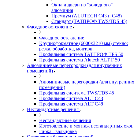
Окна и двери из "холодного"
алюминия
Премиум (ALUTECH C43 и C48)
Стандарт (ТАТПРОФ TWS/TDS-45)
Фасадное остекление
Фасадное остекление
Крупноформатное (6000x3210 мм) стекло:
резка, обработка, монтаж
Профильная система ТАТПРОФ TFS 50
Профильная система Alutech ALT F 50
Алюминиевые перегородки (для внутренних
помещений)
Алюминиевые перегородки (для внутренних
помещений)
Профильная сиситема TWS/TDS 45
Профильная система ALT C43
Профильная система ALT C48
Нестандартные решения
Нестандартные решения
Изготовление и монтаж нестандартных окон
Гибка - вальцовка
Остекление балконов и лоджий