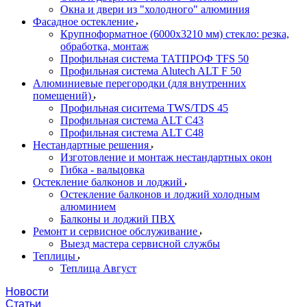
Окна и двери из "холодного" алюминия
Фасадное остекление
Крупноформатное (6000x3210 мм) стекло: резка,
обработка, монтаж
Профильная система ТАТПРОФ TFS 50
Профильная система Alutech ALT F 50
Алюминиевые перегородки (для внутренних
помещений)
Профильная сиситема TWS/TDS 45
Профильная система ALT C43
Профильная система ALT C48
Нестандартные решения
Изготовление и монтаж нестандартных окон
Гибка - вальцовка
Остекление балконов и лоджий
Остекление балконов и лоджий холодным
алюминием
Балконы и лоджий ПВХ
Ремонт и сервисное обслуживание
Выезд мастера сервисной службы
Теплицы
Теплица Август
Новости
Статьи