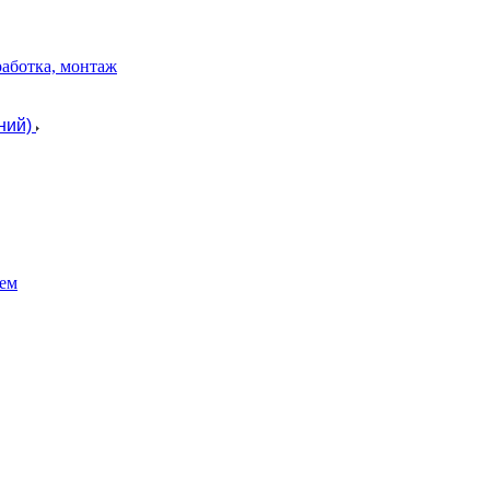
работка, монтаж
ний)
ем