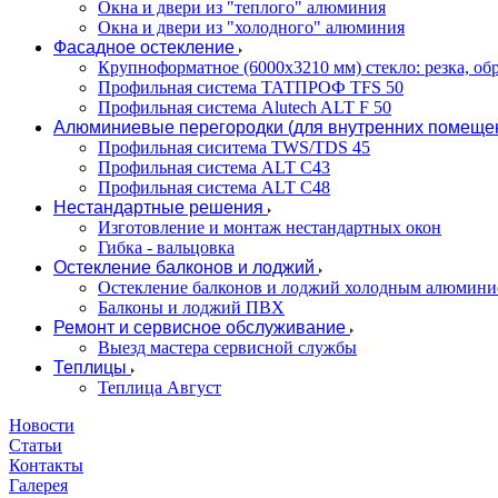
Окна и двери из "теплого" алюминия
Окна и двери из "холодного" алюминия
Фасадное остекление
Крупноформатное (6000x3210 мм) стекло: резка, об
Профильная система ТАТПРОФ TFS 50
Профильная система Alutech ALT F 50
Алюминиевые перегородки (для внутренних помеще
Профильная сиситема TWS/TDS 45
Профильная система ALT C43
Профильная система ALT C48
Нестандартные решения
Изготовление и монтаж нестандартных окон
Гибка - вальцовка
Остекление балконов и лоджий
Остекление балконов и лоджий холодным алюмини
Балконы и лоджий ПВХ
Ремонт и сервисное обслуживание
Выезд мастера сервисной службы
Теплицы
Теплица Август
Новости
Статьи
Контакты
Галерея