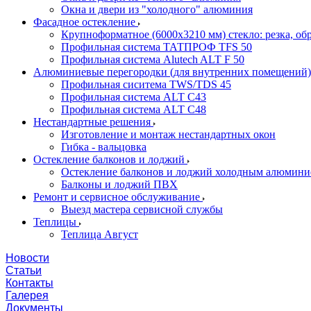
Окна и двери из "холодного" алюминия
Фасадное остекление
Крупноформатное (6000x3210 мм) стекло: резка, об
Профильная система ТАТПРОФ TFS 50
Профильная система Alutech ALT F 50
Алюминиевые перегородки (для внутренних помещений
Профильная сиситема TWS/TDS 45
Профильная система ALT C43
Профильная система ALT C48
Нестандартные решения
Изготовление и монтаж нестандартных окон
Гибка - вальцовка
Остекление балконов и лоджий
Остекление балконов и лоджий холодным алюмини
Балконы и лоджий ПВХ
Ремонт и сервисное обслуживание
Выезд мастера сервисной службы
Теплицы
Теплица Август
Новости
Статьи
Контакты
Галерея
Документы