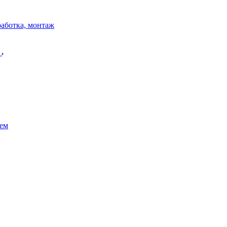
работка, монтаж
)
ем