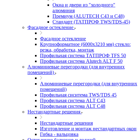
Окна и двери из "холодного"
алюминия
Премиум (ALUTECH C43 и C48)
Стандарт (ТАТПРОФ TWS/TDS-45)
Фасадное остекление
Фасадное остекление
Крупноформатное (6000x3210 мм) стекло:
резка, обработка, монтаж
Профильная система ТАТПРОФ TFS 50
Профильная система Alutech ALT F 50
Алюминиевые перегородки (для внутренних
помещений)
Алюминиевые перегородки (для внутренних
помещений)
Профильная сиситема TWS/TDS 45
Профильная система ALT C43
Профильная система ALT C48
Нестандартные решения
Нестандартные решения
Изготовление и монтаж нестандартных окон
Гибка - вальцовка
Остекление балконов и лоджий