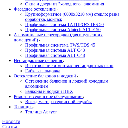
Окна и двери из "холодного" алюминия
Фасадное остекление
Крупноформатное (6000x3210 мм) стекло: резка,
обработка, монтаж
Профильная система ТАТПРОФ TFS 50
Профильная система Alutech ALT F 50
Алюминиевые перегородки (для внутренних
помещений)
Профильная сиситема TWS/TDS 45
Профильная система ALT C43
Профильная система ALT C48
Нестандартные решения
Изготовление и монтаж нестандартных окон
Гибка - вальцовка
Остекление балконов и лоджий
Остекление балконов и лоджий холодным
алюминием
Балконы и лоджий ПВХ
Ремонт и сервисное обслуживание
Выезд мастера сервисной службы
Теплицы
Теплица Август
Новости
Статьи