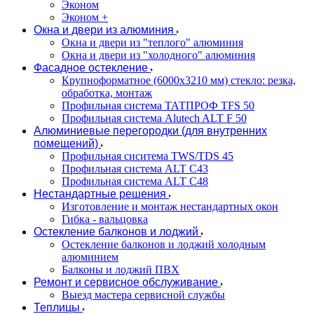
Эконом
Эконом +
Окна и двери из алюминия
Окна и двери из "теплого" алюминия
Окна и двери из "холодного" алюминия
Фасадное остекление
Крупноформатное (6000x3210 мм) стекло: резка,
обработка, монтаж
Профильная система ТАТПРОФ TFS 50
Профильная система Alutech ALT F 50
Алюминиевые перегородки (для внутренних
помещений)
Профильная сиситема TWS/TDS 45
Профильная система ALT C43
Профильная система ALT C48
Нестандартные решения
Изготовление и монтаж нестандартных окон
Гибка - вальцовка
Остекление балконов и лоджий
Остекление балконов и лоджий холодным
алюминием
Балконы и лоджий ПВХ
Ремонт и сервисное обслуживание
Выезд мастера сервисной службы
Теплицы