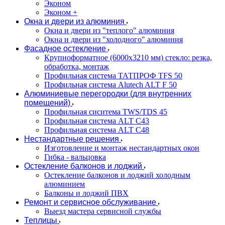
Эконом
Эконом +
Окна и двери из алюминия
Окна и двери из "теплого" алюминия
Окна и двери из "холодного" алюминия
Фасадное остекление
Крупноформатное (6000x3210 мм) стекло: резка,
обработка, монтаж
Профильная система ТАТПРОФ TFS 50
Профильная система Alutech ALT F 50
Алюминиевые перегородки (для внутренних
помещений)
Профильная сиситема TWS/TDS 45
Профильная система ALT C43
Профильная система ALT C48
Нестандартные решения
Изготовление и монтаж нестандартных окон
Гибка - вальцовка
Остекление балконов и лоджий
Остекление балконов и лоджий холодным
алюминием
Балконы и лоджий ПВХ
Ремонт и сервисное обслуживание
Выезд мастера сервисной службы
Теплицы