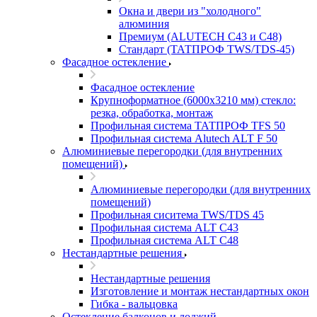
Окна и двери из "холодного"
алюминия
Премиум (ALUTECH C43 и C48)
Стандарт (ТАТПРОФ TWS/TDS-45)
Фасадное остекление
Фасадное остекление
Крупноформатное (6000x3210 мм) стекло:
резка, обработка, монтаж
Профильная система ТАТПРОФ TFS 50
Профильная система Alutech ALT F 50
Алюминиевые перегородки (для внутренних
помещений)
Алюминиевые перегородки (для внутренних
помещений)
Профильная сиситема TWS/TDS 45
Профильная система ALT C43
Профильная система ALT C48
Нестандартные решения
Нестандартные решения
Изготовление и монтаж нестандартных окон
Гибка - вальцовка
Остекление балконов и лоджий