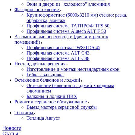
Окна и двери из "холодного" алюминия
Фасадное остекление
Крупноформатное (6000x3210 мм) стекло: резка,
обработка, монтаж
Профильная система ТАТПРОФ TFS 50
Профильная система Alutech ALT F 50
Алюминиевые перегородки (для внутренних
помещений)
Профильная сиситема TWS/TDS 45
Профильная система ALT C43
Профильная система ALT C48
Нестандартные решения
Изготовление и монтаж нестандартных окон
Гибка - вальцовка
Остекление балконов и лоджий
Остекление балконов и лоджий холодным
алюминием
Балконы и лоджий ПВХ
Ремонт и сервисное обслуживание
Выезд мастера сервисной службы
Теплицы
Теплица Август
Новости
Статьи