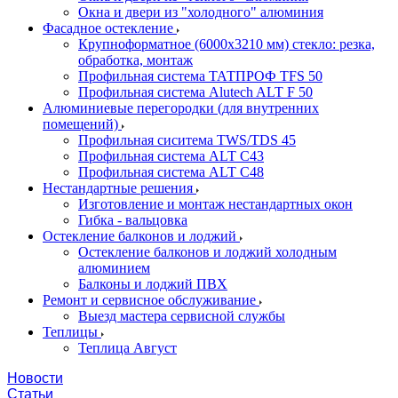
Окна и двери из "холодного" алюминия
Фасадное остекление
Крупноформатное (6000x3210 мм) стекло: резка,
обработка, монтаж
Профильная система ТАТПРОФ TFS 50
Профильная система Alutech ALT F 50
Алюминиевые перегородки (для внутренних
помещений)
Профильная сиситема TWS/TDS 45
Профильная система ALT C43
Профильная система ALT C48
Нестандартные решения
Изготовление и монтаж нестандартных окон
Гибка - вальцовка
Остекление балконов и лоджий
Остекление балконов и лоджий холодным
алюминием
Балконы и лоджий ПВХ
Ремонт и сервисное обслуживание
Выезд мастера сервисной службы
Теплицы
Теплица Август
Новости
Статьи