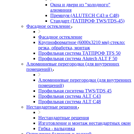
Окна и двери из "холодного"
алюминия
Премиум (ALUTECH C43 и C48)
Стандарт (ТАТПРОФ TWS/TDS-45)
Фасадное остекление
Фасадное остекление
Крупноформатное (6000x3210 мм) стекло:
резка, обработка, монтаж
Профильная система ТАТПРОФ TFS 50
Профильная система Alutech ALT F 50
Алюминиевые перегородки (для внутренних
помещений)
Алюминиевые перегородки (для внутренних
помещений)
Профильная сиситема TWS/TDS 45
Профильная система ALT C43
Профильная система ALT C48
Нестандартные решения
Нестандартные решения
Изготовление и монтаж нестандартных окон
Гибка - вальцовка
Остекление балконов и лоджий