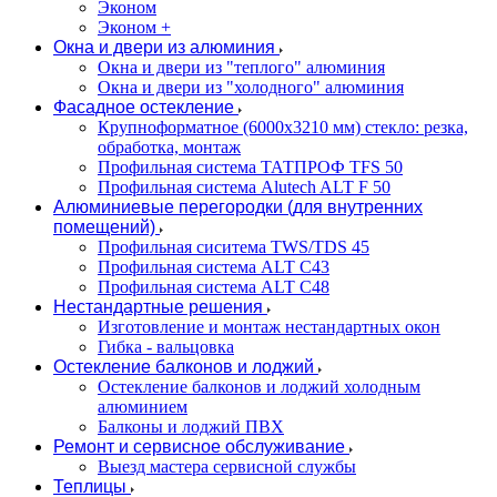
Эконом
Эконом +
Окна и двери из алюминия
Окна и двери из "теплого" алюминия
Окна и двери из "холодного" алюминия
Фасадное остекление
Крупноформатное (6000x3210 мм) стекло: резка,
обработка, монтаж
Профильная система ТАТПРОФ TFS 50
Профильная система Alutech ALT F 50
Алюминиевые перегородки (для внутренних
помещений)
Профильная сиситема TWS/TDS 45
Профильная система ALT C43
Профильная система ALT C48
Нестандартные решения
Изготовление и монтаж нестандартных окон
Гибка - вальцовка
Остекление балконов и лоджий
Остекление балконов и лоджий холодным
алюминием
Балконы и лоджий ПВХ
Ремонт и сервисное обслуживание
Выезд мастера сервисной службы
Теплицы